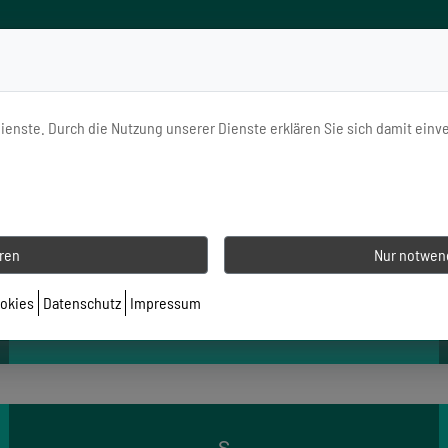
Dienste. Durch die Nutzung unserer Dienste erklären Sie sich damit ein
ht
eren
Nur notwend
Generali
Lebensversicherung
ookies
Datenschutz
Impressum
verkaufen