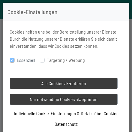
Cookie-Einstellungen
Cookies helfen uns bei der Bereitstellung unserer Dienste.
Durch die Nutzung unserer Dienste erklären Sie sich damit
einverstanden, dass wir Cookies setzen können.
Lebensversicherung
Essenziell
Targeting / Werbung
Steuererklärung
Alle Cookies akzeptieren
Wo wird eine Lebensversicherung in die Steuererklärung
eintragen?
Nur notwendige Cookies akzeptieren
Versteuerung bei der Auszahlung einer Lebensversicherung
Bestimmte Kriterien innerhalb des Vertrages einer
Individuelle Cookie-Einstellungen & Details über Cookies
Lebensversicherung bestimmen, ob eine private
Datenschutz
Kapitallebensversicherung versteuert werden muss.