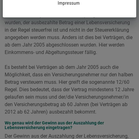
Impressum
Grundsätzlich lässt sich sagen, dass bei Verträgen, die vor
dem Jahr 2005 (bis zum 31.12.2004) abgeschlossen
wurden, der ausbezahlte Betrag einer Lebensversicherung
in der Regel steuerfrei ist und nicht in der Steuererklärung
angegeben werden muss. Anders ist dies bei Verträgen, die
ab dem Jahr 2005 abgeschlossen wurden. Hier werden
Einkommens- und Abgeltungssteuer fällig.
Es besteht bei Verträgen ab dem Jahr 2005 auch die
Möglichkeit, dass ein Versicherungsnehmer nur den halben
Betrag versteuern muss. Hier greift die sogenannte 12/60
Regel. Dies bedeutet, dass der Vertrag mindestens 12 Jahre
gelaufen sein muss und der/die Versicherungsnehmer/in
den Versicherungsbetrag ab 60 Jahren (bei Verträgen ab
2012 ab 62 Jahren) ausbezahlt bekommt.
Wo genau wird der Gewinn aus der Auszahlung der
Lebensversicherung eingetragen?
Der Gewinn aus der Auszahlung der Lebensversicherung,