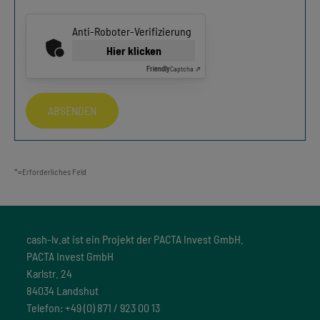
Anti-Roboter-Verifizierung
Hier klicken
Friendly
Captcha ⇗
ABSENDEN
*=Erforderliches Feld
cash-lv.at ist ein Projekt der PACTA Invest GmbH.
PACTA Invest GmbH
Karlstr. 24
84034 Landshut
Telefon: +49 (0) 871 / 923 00 13