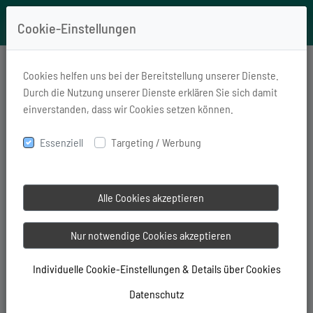
Cookie-Einstellungen
Cookies helfen uns bei der Bereitstellung unserer Dienste.
Durch die Nutzung unserer Dienste erklären Sie sich damit
Widerrufsformular
einverstanden, dass wir Cookies setzen können.
Wenn Sie Ihren Vertrag widerrufen wollen, dann
Essenziell
Targeting / Werbung
füllen Sie bitte dieses Formular aus und senden Sie
es ab.
Alle Cookies akzeptieren
Nur notwendige Cookies akzeptieren
Hiermit widerrufe ich den von mir
abgeschlossenen Vertrag über die
Individuelle Cookie-Einstellungen & Details über Cookies
Erbringung folgender Dienstleistung.
Datenschutz